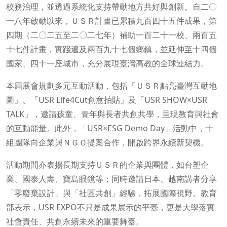
校務治理，並透過系統化支持帶動地方共好與創新。自二〇
一八年啟動以來，ＵＳＲ計畫已累積九百四十五件成果，第
四期（二〇二五至二〇二七年）補助一百二十一校、兩百五
十七件計畫，實踐遍及兩百九十七個鄉鎮，並延伸至十四個
國家、四十一座城市，充分展現臺灣高教的全球連結力。
本屆展會規劃多元互動活動，包括「ＵＳＲ點亮臺灣互動地
圖」、「USR Life4Cut創意拍貼」及「USR SHOW×USR
TALK」，邀請孩童、青年與長者共創共學，呈現教育與社會
的互動能量。此外，「USR×ESG Demo Day」活動中，十
組團隊向企業與ＮＧＯ提案合作，開啟跨界永續新契機。
活動期間亦表揚長期支持ＵＳＲ的企業與團體，如台塑企
業、國泰人壽、寶島眼鏡等；同時邀請日本、越南講者分享
「零廢棄設計」與「社區共創」經驗，拓展國際視野。教育
部表示，USR EXPO不只是成果展示的平臺，更是大學落實
社會責任、共創永續未來的重要舞臺。