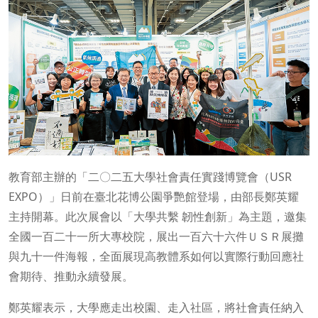
教育部主辦的「二〇二五大學社會責任實踐博覽會（USR
EXPO）」日前在臺北花博公園爭艷館登場，由部長鄭英耀
主持開幕。此次展會以「大學共繫 韌性創新」為主題，邀集
全國一百二十一所大專校院，展出一百六十六件ＵＳＲ展攤
與九十一件海報，全面展現高教體系如何以實際行動回應社
會期待、推動永續發展。
鄭英耀表示，大學應走出校園、走入社區，將社會責任納入