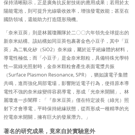
保持清晰顯示，正是廣角抗反射技術的應用成果；若用於太
陽能電池，則可提升光線吸收效率，增強發電效能；甚至在
國防領域，還能助力打造隱形飛機。
「奈米豆莢」則是林麗瓊團隊於二〇〇六年領先全球提出的
新奈米結構。該結構如同豆莢包裹著金色小豆子，其中「豆
莢」為二氧化矽（SiO2）奈米線，屬於近乎絕緣體的材料，
導電性極低；而「小豆子」是金奈米顆粒，具備特殊光學特
性—當綠光照射時，金奈米顆粒會產生表面電漿共振
（Surface Plasmon Resonance, SPR），猶如讓電子集體
共鳴，進而強化局部電場，影響附近電子行為，使得原本導
電性不強的奈米線變得容易導電，形成「光奈米開關」。林
麗瓊進一步闡釋：「『奈米豆莢』僅在特定波長（綠光）照
射下才會導電，平時保持絕緣狀態，從而形成一種精準的光
控電奈米開關，擁有巨大的發展潛力。」
著名的研究成果，竟來自於實驗意外