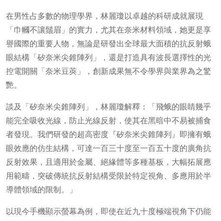
在男性占多數的物理學界，林麗瓊以卓越的科研成就展現
「巾幗不讓鬚眉」的實力，尤其在奈米材料領域，她更是享
譽國際的重要人物，無論是研發出全球最大面積的抗反射蛾
眼結構「矽奈米尖錐陣列」，還是打造具有波長選擇性的光
控電開關「奈米豆莢」，創新成果無不令學界與業界為之驚
艷。
談及「矽奈米尖錐陣列」，林麗瓊解釋：「飛蛾的眼睛幾乎
能完全吸收光線，防止光線反射，使其在黑暗中不易被捕食
者發現。我們研發的超高密度『矽奈米尖錐陣列』即擁有蛾
眼效應的仿生結構，可達一百三十度至一百五十度的廣角抗
反射效果，且適用於金屬、絕緣體等多種基板，大幅拓展應
用範疇，突破傳統抗反射結構受限於特定視角、多應用於半
導體領域的限制。」
以現今手機顯示螢幕為例，即使在近九十度極端視角下仍能