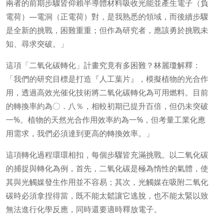
兩者的前期步驟皆仰賴半導體材料吸收光能並產生電子（負
電荷）—電洞（正電荷）對，是我熟悉的領域，而後續步驟
是全新的挑戰，困難重重；但作為研究者，應該勇於挑戰未
知、尋求突破。」
這項「二氧化碳轉化」計畫究竟有多困難？林麗瓊解釋：
「我們的研究目標是打造『人工葉片』，模擬植物的光合作
用，透過高效光催化技術將二氧化碳轉化為可用燃料。目前
的轉換率約為〇．八％，相較初期已提升百倍，但仍未突破
一%。植物的天然光合作用效率約為一%，但考量工業化應
用需求，我們必須達到更高的轉換效率。」
這項轉化過程環環相扣，每個步驟皆充滿挑戰。以二氧化碳
的捕捉與轉化為例，首先，二氧化碳是極為惰性的氣體，使
其與光觸媒發生作用並不容易；其次，光觸媒在吸附二氧化
碳時必須拿捏得當，既不能太鬆讓它逃脫，也不能太緊以致
無法進行化學反應，同時還要適時釋放電子。