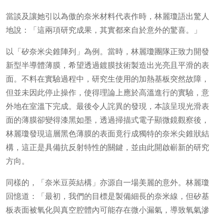
當談及讓她引以為傲的奈米材料代表作時，林麗瓊語出驚人
地說：「這兩項研究成果，其實都來自於意外的驚喜。」
以「矽奈米尖錐陣列」為例。當時，林麗瓊團隊正致力開發
新型半導體薄膜，希望透過鍍膜技術製造出光亮且平滑的表
面。不料在實驗過程中，研究生使用的加熱基板突然故障，
但並未因此停止操作，使得理論上應於高溫進行的實驗，意
外地在室溫下完成。最後令人詫異的發現，本該呈現光滑表
面的薄膜卻變得漆黑如墨，透過掃描式電子顯微鏡觀察後，
林麗瓊發現這層黑色薄膜的表面竟行成獨特的奈米尖錐狀結
構，這正是具備抗反射特性的關鍵，並由此開啟嶄新的研究
方向。
同樣的，「奈米豆莢結構」亦源自一場美麗的意外。林麗瓊
回憶道：「最初，我們的目標是製備細長的奈米線，但矽基
板表面被氧化與真空腔體內可能存在微小漏氣，導致氧氣滲