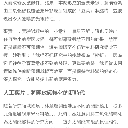
入而改變反應條件。結果，本應形成的金奈米線，竟演變為
由二氧化矽包覆金奈米顆粒所組成的『豆莢』狀結構，並展
現出令人驚嘆的光電特性。」
事實上，實驗過程中的「小意外」屢見不鮮，這也反映出：
任何微小的變因改變，都可能導致截然不同的結果。然而，
正是這種不可預期性，讓林麗瓊至今仍對材料研究樂此不
疲。她強調：「我從不把研究中的挑戰視為『挫折』，因為
它們往往孕育著意想不到的發現。更重要的是，我們從未因
實驗條件偏離預期就輕言放棄，而是保持對科學的好奇心，
深入探究，方能發掘出新的應用潛力。」
人工葉片，將開啟碳轉化的新時代
隨著研究領域拓展，林麗瓊開始涉足不同的能源應用，從多
元角度審視奈米材料潛力。此時，她注意到將二氧化碳轉化
為太陽能燃料的研究方向：「這與太陽能電池的原理相似，