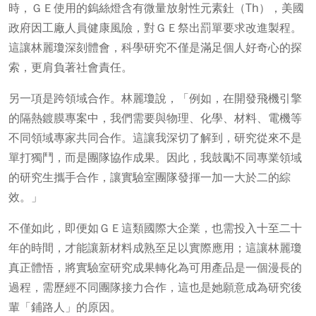
時，ＧＥ使用的鎢絲燈含有微量放射性元素釷（Th），美國
政府因工廠人員健康風險，對ＧＥ祭出罰單要求改進製程。
這讓林麗瓊深刻體會，科學研究不僅是滿足個人好奇心的探
索，更肩負著社會責任。
另一項是跨領域合作。林麗瓊說，「例如，在開發飛機引擎
的隔熱鍍膜專案中，我們需要與物理、化學、材料、電機等
不同領域專家共同合作。這讓我深切了解到，研究從來不是
單打獨鬥，而是團隊協作成果。因此，我鼓勵不同專業領域
的研究生攜手合作，讓實驗室團隊發揮一加一大於二的綜
效。」
不僅如此，即便如ＧＥ這類國際大企業，也需投入十至二十
年的時間，才能讓新材料成熟至足以實際應用；這讓林麗瓊
真正體悟，將實驗室研究成果轉化為可用產品是一個漫長的
過程，需歷經不同團隊接力合作，這也是她願意成為研究後
輩「鋪路人」的原因。