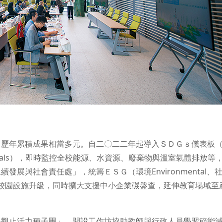
，歷年累積成果相當多元。自二〇二二年起導入ＳＤＧｓ儀表板
ent Goals），即時監控全校能源、水資源、廢棄物與溫室氣體排放等
展與社會責任處」，統籌ＥＳＧ（環境Environmental、
育實踐與校園設施升級，同時擴大支援中小企業碳盤查，延伸教育場域至
為觀止活力種子團」，開設工作坊協助教師與行政人員學習節能