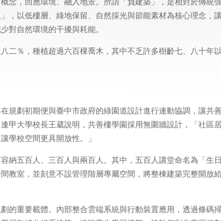
」概念，回應環境、融入地景。所謂「負建築」，是相對於傳統
位」，以低樓層、綠地保留、自然採光與節能素材為核心理念，
減少對自然環境的干擾與耗能。
達八二％，種植超過六百棵喬木，其中不乏許多樹齡七、八十年
早在規劃初期便與臺中市政府的綠園道設計進行連動協調，讓共
。逢甲大學校長王葳說明，共善樓學園採用無圍牆設計，「社區
，讓學校空間更具開放性。」
可容納五百人、三百人與兩百人。其中，五百人講堂命名為「生
一間教室，並刻意不設管理階層專屬空間，將整棟建築完整開放
規劃的重要載體。內部整合雲端系統與行動裝置應用，透過條碼