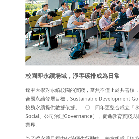
校園即永續場域，淨零碳排成為日常
逢甲大學對永續校園的實踐，當然不僅止於共善樓
合國永續發展目標，Sustainable Developm
校務永續提供數據依據。二〇二四年更整合成立「永續發
Social、公司治理Governance），促進教
業界。
為了讓永續目標內化於師生行動中，校方組成「碳