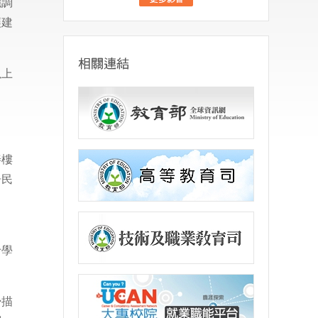
強調
讓建
以上
善樓
居民
日
給學
掃描