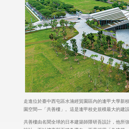
走進位於臺中西屯區水湳經貿園區內的逢甲大學新
園空間—「共善樓」。這是逢甲校史規模最大的建
共善樓由名聞全球的日本建築師隈研吾設計，他所