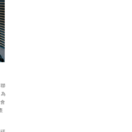
（聯
，為
社會
產
減碳