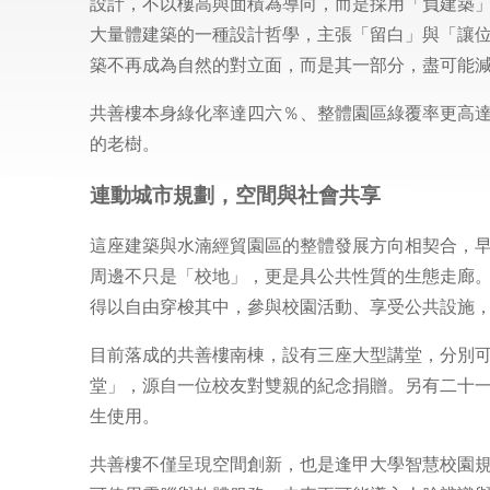
設計，不以樓高與面積為導向，而是採用「負建築
大量體建築的一種設計哲學，主張「留白」與「讓
築不再成為自然的對立面，而是其一部分，盡可能
共善樓本身綠化率達四六％、整體園區綠覆率更高
的老樹。
連動城市規劃，空間與社會共享
這座建築與水湳經貿園區的整體發展方向相契合，
周邊不只是「校地」，更是具公共性質的生態走廊
得以自由穿梭其中，參與校園活動、享受公共設施
目前落成的共善樓南棟，設有三座大型講堂，分別
堂」，源自一位校友對雙親的紀念捐贈。另有二十
生使用。
共善樓不僅呈現空間創新，也是逢甲大學智慧校園