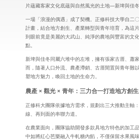
片蘊藏客家文化底蘊與自然風光的土地—新埤與佳
一場「浪漫的偶遇」成了契機。正修科技大學自二〇
計畫，結合地方創生、產業轉型與青年培育，為這
到眼前竟是美麗的大武山、純淨的農地與豐富的文
點。
新埤與佳冬同屬六堆中的左堆，擁有張家古厝、蕭
而，隨著人口外流、農產滯銷、古厝閒置與青年難
塑地方魅力，喚回土地的生命力。
農產 × 觀光 × 青年：三力合一打造地方創
正修科大團隊依據地方需求，規劃出三大推動主軸
線、再到面的串聯力道。
在農業面向，團隊協助開發多款具地方特色的加工
中如將紅心芭樂融入牛軋糖內餡，不僅保留水果風