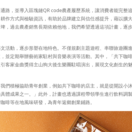
路，並導入區塊鏈QR code農產履歷系統，讓消費者能完整
、耕作方式與檢驗資訊，有助於品牌建立與信任感提升，藉以擴
新埤，過去農產銷售長期依賴他地，我們希望透過這項計畫，逐
藝文活動，逐步形塑在地特色。不僅規劃主題遊程、串聯旅遊團
道，並定期舉辦藝術家駐村與音樂表演等活動。其中，「共下咖
吸引客家金曲獎得主山狗大後生樂團駐唱演出，展現文化創生的
「我們積極協助青年創業，例如共下咖啡的店主，就是從開設小
的具體成果之一。」此外，計畫也透過課程帶領學生進行飲料調
檬咖啡等在地風味研發，為青年返鄉創業鋪路。