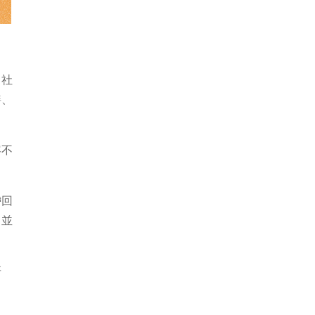
，社
繕、
容不
帶回
，並
研