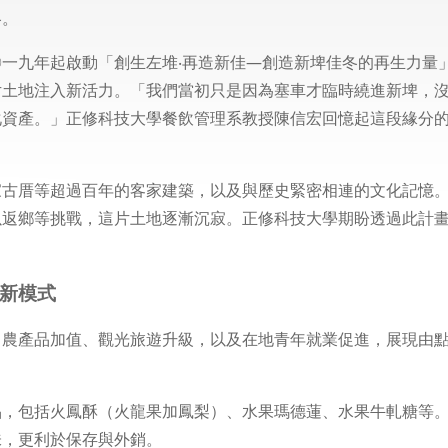
冬。
一九年起啟動「創生左堆‧再造新佳—創造新埤佳冬的再生力量
片土地注入新活力。「我們當初只是因為塞車才臨時繞進新埤，
化資產。」正修科技大學餐飲管理系教授陳信宏回憶起這段緣分
家古厝等超過百年的客家建築，以及與歷史緊密相連的文化記憶
以返鄉等挑戰，這片土地逐漸沉寂。正修科技大學期盼透過此計
生新模式
：農產品加值、觀光旅遊升級，以及在地青年就業促進，展現由
品，包括火鳳酥（火龍果加鳳梨）、水果瑪德蓮、水果牛軋糖等
味，更利於保存與外銷。