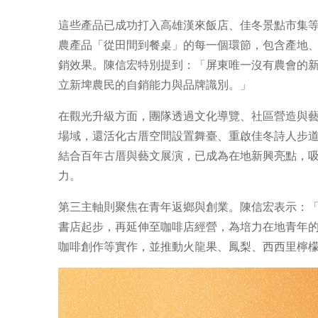
這些產品已成功打入高雄漢來飯店、佳冬景點市集等通
農產品「從田間到餐桌」的每一個環節，包含產地
銷效果。陳信宏特別提到：「屏東唯一沒有農會的
立新埤農民的自銷能力與品牌識別。」
在觀光升級方面，團隊透過文化導覽、社區營造與
場域，還活化古厝空間設置舞臺、重啟佳冬詩人步
結合百年古厝與藝文展演，已成為在地新興亮點，
力。
第三主軸則聚焦在青年返鄉與創業。陳信宏表示：
書店起步，再延伸至咖啡店經營，為培力在地青年
咖啡創作等實作，並推動火龍果、鳳梨、西西里檸