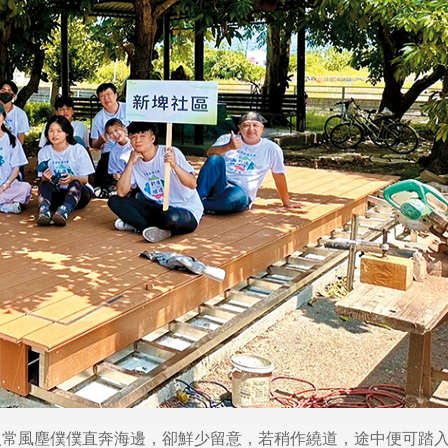
人常風塵僕僕直奔海邊，卻鮮少留意，若稍作繞道，途中便可踏