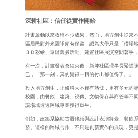
深耕社區：信任從實作開始
計畫啟動以來收穫不少成果，然而，地方創生從來
區居民對外來團隊頗有保留，認為大學只是「借場
３Ｄ彩繪、舉辦義煮活動、建置社區展演空間著手
有一次，計畫發表會結束後，新埤社區理事長緊握
已，「那一刻，真的覺得一切的付出都值得了。」
投入地方創生，正修科大不僅有熱忱，更有多元的
校園，由餐飲、建築、視傳、文物保存與商管等不
讓場域透過跨域專業獲得重生。
例如，建築系協助古厝修繕與設計表演舞臺、餐飲
發。這樣的跨域合作，不只是創新實作的展現，更