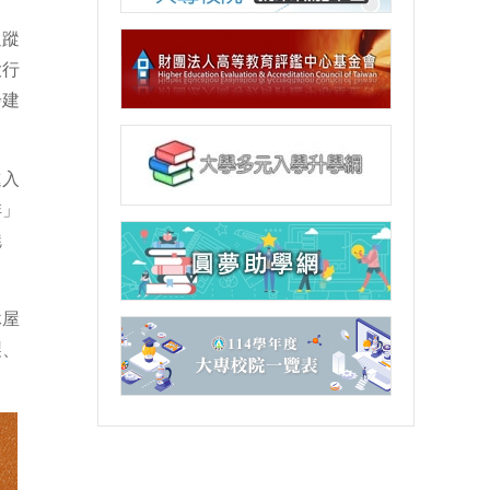
追蹤
大行
步建
進入
啡」
魅
沐屋
製、