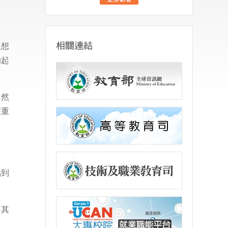
」
沒想
的起
。然
畫重
點到
。其