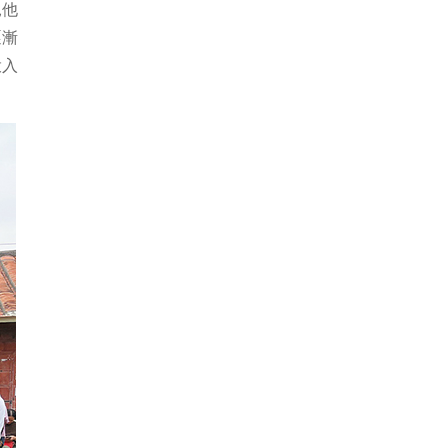
見他
逐漸
投入